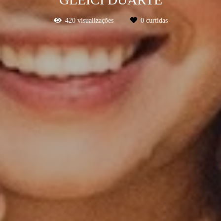
420
visualizações
0
curtidas