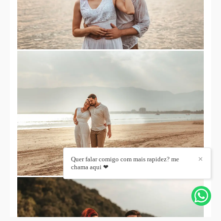
Quer falar comigo com mais rapidez? me
✕
chama aqui ❤