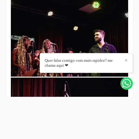
Quer falar comigo com mais rapidez? me
✕
chama aqui ❤