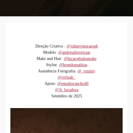
Direção Criativa :
@johnnymoraesph
Modelo:
@andresaferreiraas
Make and Hair:
@hicarothalesmake
Stylist:
@brendomathias
Assistência Fotografia:
@_vininiv
@vrtlgab_
Apoio:
@estudiorancho40
@3t_locadora
Setembro de 2025