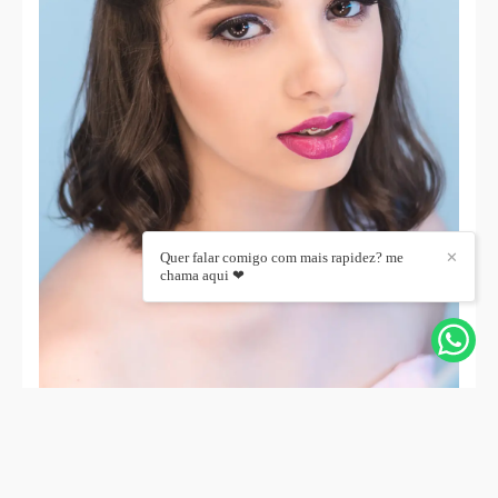
Quer falar comigo com mais rapidez? me
✕
chama aqui ❤