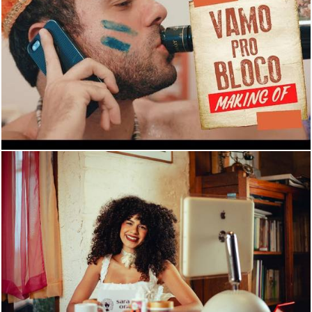
276
0
281
0